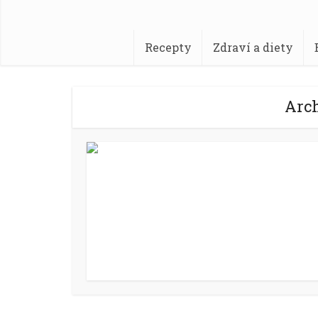
Recepty
Zdraví a diety
Arch