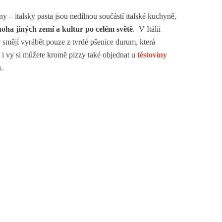
ny – italsky pasta jsou nedílnou součástí italské kuchyně,
noha jiných zemí a kultur po celém světě
. V Itálii
y smějí vyrábět pouze z tvrdé pšenice durum, která
y i vy si můžete kromě pizzy také objednat u
těstoviny
.