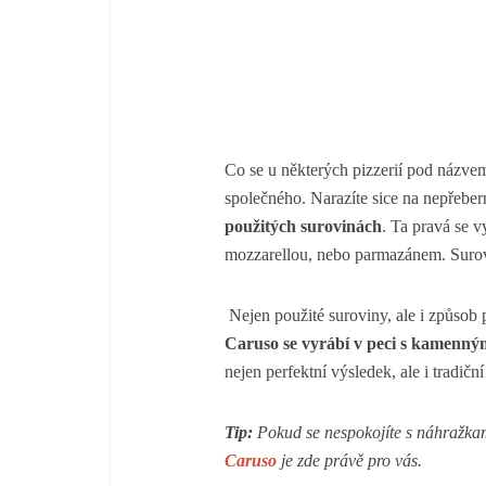
Co se u některých pizzerií pod názvem
společného. Narazíte sice na nepřebe
použitých surovinách
. Ta pravá se v
mozzarellou, nebo parmazánem. Surov
Nejen použité suroviny, ale i způsob 
Caruso se vyrábí v peci s kamenn
nejen perfektní výsledek, ale i tradič
Tip:
Pokud se nespokojíte s náhražkami
Caruso
je zde právě pro vás.