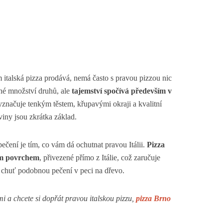
 italská pizza prodává, nemá často s pravou pizzou nic
rné množství druhů, ale
tajemství spočívá především v
yznačuje tenkým těstem, křupavými okraji a kvalitní
iny jsou zkrátka základ.
pečení je tím, co vám dá ochutnat pravou Itálii.
Pizza
ým povrchem
, přivezené přímo z Itálie, což zaručuje
ní chuť podobnou pečení v peci na dřevo.
 a chcete si dopřát pravou italskou pizzu,
pizza Brno