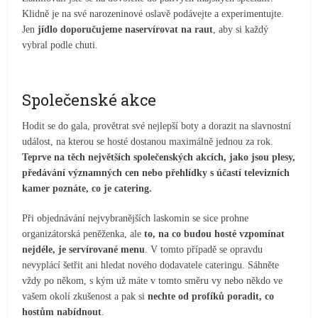
Klidně je na své narozeninové oslavě podávejte a experimentujte.
Jen
jídlo doporučujeme naservírovat na raut
, aby si každý
vybral podle chuti.
Společenské akce
Hodit se do gala, provětrat své nejlepší boty a dorazit na slavnostní
událost, na kterou se hosté dostanou maximálně jednou za rok.
Teprve na těch největších společenských akcích, jako jsou plesy,
předávání významných cen nebo přehlídky s účastí televizních
kamer poznáte, co je catering.
Při objednávání nejvybranějších laskomin se sice prohne
organizátorská peněženka, ale
to, na co budou hosté vzpomínat
nejdéle, je servírované menu
. V tomto případě se opravdu
nevyplácí šetřit ani hledat nového dodavatele cateringu. Sáhněte
vždy po někom, s kým už máte v tomto směru vy nebo někdo ve
vašem okolí zkušenost a pak si
nechte od profíků poradit, co
hostům nabídnout
.