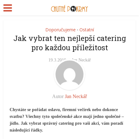
Doporučujeme
Ostatní
•
Jak vybrat ten nejlepší catering
pro každou příležitost
19.3.2019
Jan Neckář
Autor
Jan Neckář
Chystáte se pořádat oslavu, firemní večírek nebo dokonce
svatbu? Všechny tyto společenské akce mají jedno společné –
jídlo. Jak vybrat správný catering pro vaši akci, vám poradí
následující řádky.