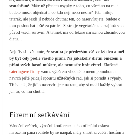
svatebčané.
Máte už předem osypky z toho, co všechno na raut
budete muset objednat a co kdo nejí nebo nesmí? Teta miluje
tatarák, ale jestli jí nebude chutnat ten, co naservírujete, budete o
tom poslouchat ještě za pár let. Sestra je vegetariánka a zajímá se o
původ všech surovin. A tatínek má od lékaře nařízenou žlučníkovou
dietu…
Nejdřív si uvědomte, že
svatba je především váš velký den a měl
by být celý podle vašeho přání
.
Na jakákoliv dietní omezení a
přání svých hostů můžete, ale nemusíte brát zřetel
. Zkušené
cateringové firmy
vám s výběrem vhodného menu pomohou a
navrch ještě přidají spoustu užitečných rad, jak si poradit s rýpaly.
Třeba tak, že jídlo naservírujete na raut, aby si mohl každý vybrat
jen to, co mu chutná.
Firemní setkávání
Vánoční večírek, výroční konference nebo oficiální oslava
narozenin pana ředitele by se naopak měly snažit zavděčit hostům a