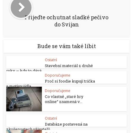
Přijeďte ochutnat sladké pečivo
do Svijan
Bude se vám také líbit
Ostatní
Stavební materiál z druhé
ruky — kdy to dává...
Doporučujeme
Proč si foodie kupují trička
s motivy jídla
Doporučujeme
Co vlastně „staré hry
online“ znamená v...
Ostatní
Databáze postavená na
zkušenostech uživatelů