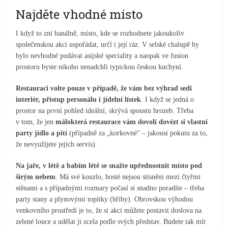
Najděte vhodné místo
I když to zní banálně, místo, kde se rozhodnete jakoukoliv
společenskou akci uspořádat, určí i její ráz. V selské chalupě by
bylo nevhodné podávat asijské speciality a naopak ve fusion
prostoru byste nikoho nenadchli typickou českou kuchyní.
Restauraci volte pouze v případě, že vám bez výhrad sedí
interiér, přístup personálu i jídelní lístek
. I když se jedná o
prostor na první pohled ideální, skrývá spoustu hrozeb. Třeba
v tom, že jen
málokterá restaurace vám dovolí dovézt si vlastní
party jídlo a pití
(případně za „korkovné“ – jakousi pokutu za to,
že nevyužijete jejich servis).
Na jaře, v létě a babím létě se snažte upřednostnit místo pod
širým nebem
. Má své kouzlo, hosté nejsou stísněni mezi čtyřmi
stěnami a s případnými rozmary počasí si snadno poradíte – třeba
party stany a plynovými topítky (hřiby). Obrovskou výhodou
venkovního prostředí je to, že si akci můžete postavit doslova na
zelené louce a udělat ji zcela podle svých představ. Budete tak mít