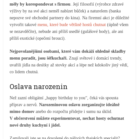
měly by korespondovat s firmou
. Její filosofií (výrobce zdravé
výživy by na své akci neměl nabízet bůček) a naturelem (banka
nepozve své obchodní partnery do kina). Na firemní akci je důležité
vytvořit takové
menu, které bude většině hostů chutnat
(úplně všem
se nezavděčíte), nebude ani příliš usedlé (gulášové hody), ale ani
příliš exotické (opečení brouci).
Nejpovolanějšími osobami, které vám dokáží ohledně skladby
menu poradit, jsou šéfkuchaři.
Znají světové i domácí trendy,
uvařili jídla na desítky až stovky akcí a lépe než kdokoliv jiný vědí,
co lidem chutná.
Oslava narozenin
Než zazní obligátní „happy birthday to you“, čeká vás spousta
příprav a nervů.
Narozeninovou oslavu zorganizujte ideálně
mimo domov
anebo do rozpočtu přidejte i sumu na úklid.
V občerstvení můžete experimentovat, nechat hosty ochutnat
nové druhy kuchyní i jídel.
Zamilovali jste se na dovolené do pálivých thajských specialit?