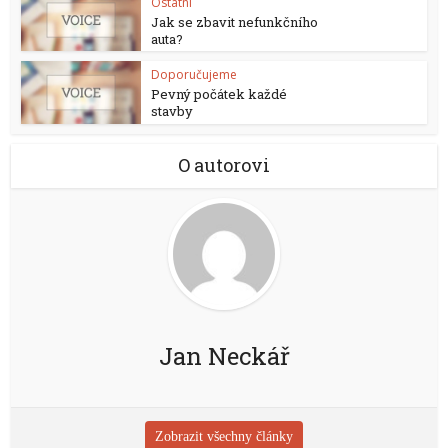
Ostatní
Jak se zbavit nefunkčního
auta?
Doporučujeme
Pevný počátek každé
stavby
O autorovi
Jan Neckář
Zobrazit všechny články