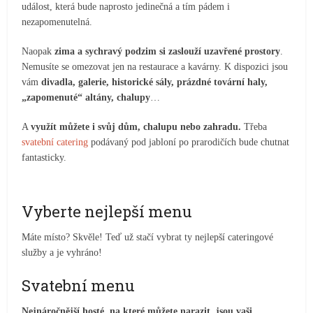
událost, která bude naprosto jedinečná a tím pádem i
nezapomenutelná.
Naopak
zima a sychravý podzim si zaslouží uzavřené prostory
.
Nemusíte se omezovat jen na restaurace a kavárny. K dispozici jsou
vám
divadla, galerie, historické sály, prázdné tovární haly,
„zapomenuté“ altány, chalupy
…
A
využít můžete i svůj dům, chalupu nebo zahradu.
Třeba
svatební catering
podávaný pod jabloní po prarodičích bude chutnat
fantasticky.
Vyberte nejlepší menu
Máte místo? Skvěle! Teď už stačí vybrat ty nejlepší cateringové
služby a je vyhráno!
Svatební menu
Nejnáročnější hosté, na které můžete narazit, jsou vaši