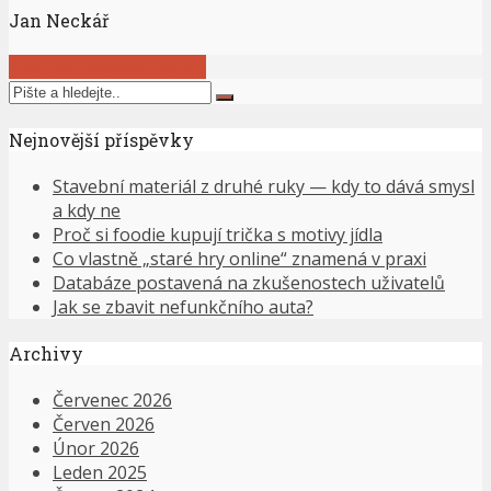
Jan Neckář
Zobrazit všechny články
Nejnovější příspěvky
Stavební materiál z druhé ruky — kdy to dává smysl
a kdy ne
Proč si foodie kupují trička s motivy jídla
Co vlastně „staré hry online“ znamená v praxi
Databáze postavená na zkušenostech uživatelů
Jak se zbavit nefunkčního auta?
Archivy
Červenec 2026
Červen 2026
Únor 2026
Leden 2025