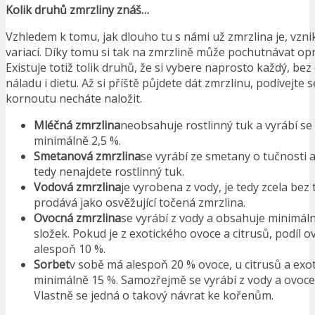
Kolik druhů zmrzliny znáš…
Vzhledem k tomu, jak dlouho tu s námi už zmrzlina je, vz
variací. Díky tomu si tak na zmrzlině může pochutnávat op
Existuje totiž tolik druhů, že si vybere naprosto každý, bez
náladu i dietu. Až si příště půjdete dát zmrzlinu, podívejte s
kornoutu necháte naložit.
Mléčná zmrzlina
neobsahuje rostlinný tuk a vyrábí se
minimálně 2,5 %.
Smetanová zmrzlina
se vyrábí ze smetany o tučnosti 
tedy nenajdete rostlinný tuk.
Vodová zmrzlina
je vyrobena z vody, je tedy zcela bez 
prodává jako osvěžující točená zmrzlina.
Ovocná zmrzlina
se vyrábí z vody a obsahuje minimál
složek. Pokud je z exotického ovoce a citrusů, podíl 
alespoň 10 %.
Sorbet
v sobě má alespoň 20 % ovoce, u citrusů a exo
minimálně 15 %. Samozřejmě se vyrábí z vody a ovoce, 
Vlastně se jedná o takový návrat ke kořenům.