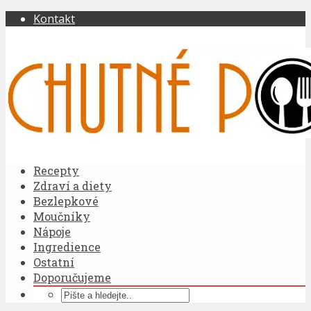
Kontakt
Recepty
Zdraví a diety
Bezlepkové
Moučníky
Nápoje
Ingredience
Ostatní
Doporučujeme