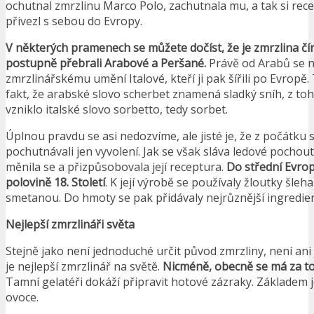
ochutnal zmrzlinu Marco Polo, zachutnala mu, a tak si recep
přivezl s sebou do Evropy.
V některých pramenech se můžete dočíst, že je zmrzlina čín
postupně přebrali Arabové a Peršané.
Právě od Arabů se n
zmrzlinářskému umění Italové, kteří ji pak šířili po Evropě.
fakt, že arabské slovo scherbet znamená sladký sníh, z to
vzniklo italské slovo sorbetto, tedy sorbet.
Úplnou pravdu se asi nedozvíme, ale jisté je, že z počátku 
pochutnávali jen vyvolení. Jak se však sláva ledové pochout
měnila se a přizpůsobovala její receptura.
Do střední Evrop
polovině 18. Století
. K její výrobě se používaly žloutky šle
smetanou. Do hmoty se pak přidávaly nejrůznější ingredie
Nejlepší zmrzlináři světa
Stejně jako není jednoduché určit původ zmrzliny, není ani 
je nejlepší zmrzlinář na světě.
Nicméně, obecně se má za to, 
Tamní gelatéři dokáží připravit hotové zázraky. Základem 
ovoce.