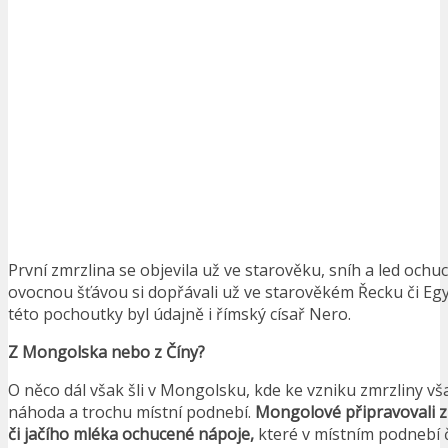
První zmrzlina se objevila už ve starověku, sníh a led oc
ovocnou šťávou si dopřávali už ve starověkém Řecku či Egy
této pochoutky byl údajně i římský císař Nero.
Z Mongolska nebo z Číny?
O něco dál však šli v Mongolsku, kde ke vzniku zmrzliny vš
náhoda a trochu místní podnebí.
Mongolové připravovali z
či jačího mléka ochucené nápoje,
které v místním podnebí č