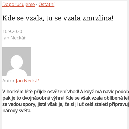
Doporučujeme
•
Ostatní
Kde se vzala, tu se vzala zmrzlina!
10.9.2020
Jan Neckář
Autor
Jan Neckář
V horkém létě přijde osvěžení vhod! A když má navíc podob
pak je to dvojnásobná výhra! Kde se však vzala oblíbená l
se vedou spory, jisté však je, že si ji už celá staletí připrav
národy světa.