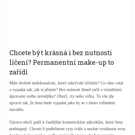
Chcete být krásná i bez nutnosti
líčení? Permanentní make-up to
zařídí
Máte drobné nedokonalosti, které zakrýváte líčením? Co ráno vstát
a vypadat tak, jak si přejete? Bez nutnosti ihned začít s vizuálními
úpravami svého zevnějšku? Obočí, rty nebo víčka. To vše jde
upravit tak, že žena bude vypadat jako by se s tímto vzhledem
narodila.
Úprava obočí patří k častějším kosmetickým zákrokům, které ženy
podstupují. Chcete-li podtrhnout rysy tváře a nechat vyniknout svou