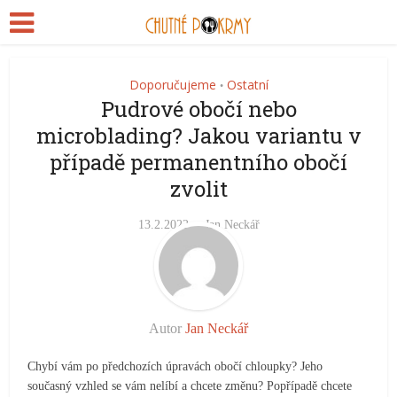
Doporučujeme
Ostatní
•
Pudrové obočí nebo
microblading? Jakou variantu v
případě permanentního obočí
zvolit
13.2.2022
Jan Neckář
Autor
Jan Neckář
Chybí vám po předchozích úpravách obočí chloupky? Jeho
současný vzhled se vám nelíbí a chcete změnu? Popřípadě chcete