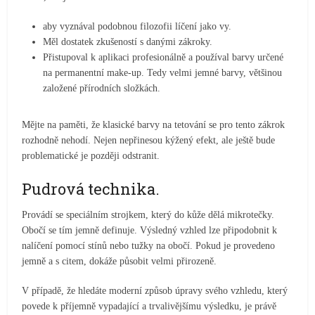
aby vyznával podobnou filozofii líčení jako vy.
Měl dostatek zkušeností s danými zákroky.
Přistupoval k aplikaci profesionálně a používal barvy určené
na permanentní make-up. Tedy velmi jemné barvy, většinou
založené přírodních složkách.
Mějte na paměti, že klasické barvy na tetování se pro tento zákrok
rozhodně nehodí. Nejen nepřinesou kýžený efekt, ale ještě bude
problematické je později odstranit.
Pudrová technika.
Provádí se speciálním strojkem, který do kůže dělá mikrotečky.
Obočí se tím jemně definuje. Výsledný vzhled lze připodobnit k
nalíčení pomocí stínů nebo tužky na obočí. Pokud je provedeno
jemně a s citem, dokáže působit velmi přirozeně.
V případě, že hledáte moderní způsob úpravy svého vzhledu, který
povede k příjemně vypadající a trvalivějšímu výsledku, je právě