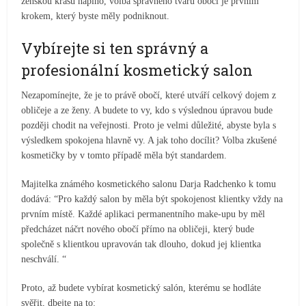
ženskou krásu naplno, volba správného tvaru obočí je prvním
krokem, který byste měly podniknout.
Vybírejte si ten správný a
profesionální kosmetický salon
Nezapomínejte, že je to právě obočí, které utváří celkový dojem z
obličeje a ze ženy. A budete to vy, kdo s výslednou úpravou bude
později chodit na veřejnosti. Proto je velmi důležité, abyste byla s
výsledkem spokojena hlavně vy. A jak toho docílit? Volba zkušené
kosmetičky by v tomto případě měla být standardem.
Majitelka známého kosmetického salonu Darja Radchenko k tomu
dodává: “Pro každý salon by měla být spokojenost klientky vždy na
prvním místě. Každé aplikaci permanentního make-upu by měl
předcházet náčrt nového obočí přímo na obličeji, který bude
společně s klientkou upravován tak dlouho, dokud jej klientka
neschválí. “
Proto, až budete vybírat kosmetický salón, kterému se hodláte
svěřit, dbejte na to: