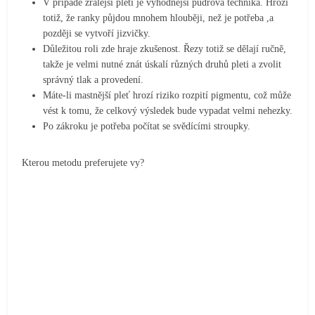
V případě zralejší pleti je výhodnější pudrová technika. Hrozí
totiž, že ranky půjdou mnohem hlouběji, než je potřeba ,a
později se vytvoří jizvičky.
Důležitou roli zde hraje zkušenost. Řezy totiž se dělají ručně,
takže je velmi nutné znát úskalí různých druhů pleti a zvolit
správný tlak a provedení.
Máte-li mastnější pleť hrozí riziko rozpití pigmentu, což může
vést k tomu, že celkový výsledek bude vypadat velmi nehezky.
Po zákroku je potřeba počítat se svědícími stroupky.
Kterou metodu preferujete vy?