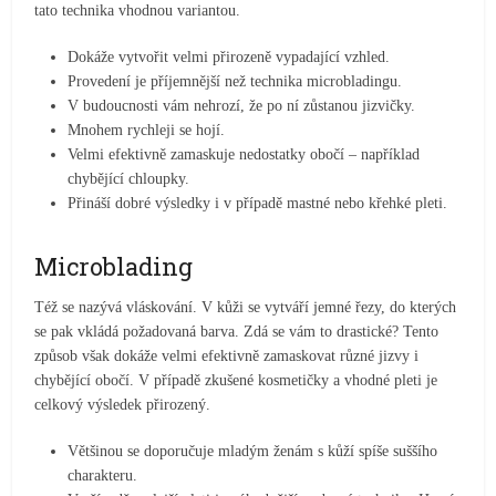
tato technika vhodnou variantou.
Dokáže vytvořit velmi přirozeně vypadající vzhled.
Provedení je příjemnější než technika microbladingu.
V budoucnosti vám nehrozí, že po ní zůstanou jizvičky.
Mnohem rychleji se hojí.
Velmi efektivně zamaskuje nedostatky obočí – například
chybějící chloupky.
Přináší dobré výsledky i v případě mastné nebo křehké pleti.
Microblading
Též se nazývá vláskování. V kůži se vytváří jemné řezy, do kterých
se pak vkládá požadovaná barva. Zdá se vám to drastické? Tento
způsob však dokáže velmi efektivně zamaskovat různé jizvy i
chybějící obočí. V případě zkušené kosmetičky a vhodné pleti je
celkový výsledek přirozený.
Většinou se doporučuje mladým ženám s kůží spíše suššího
charakteru.