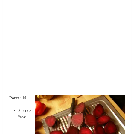
Porce: 10
2 červené
řepy