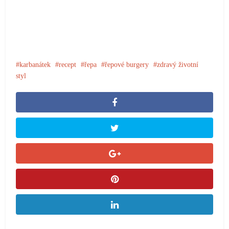
karbanátek
recept
řepa
řepové burgery
zdravý životní
styl