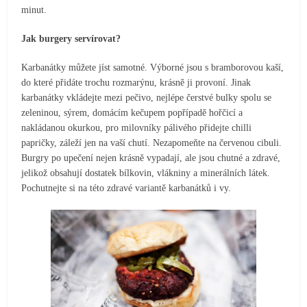
minut.
Jak burgery servírovat?
Karbanátky můžete jíst samotné. Výborné jsou s bramborovou kaší,
do které přidáte trochu rozmarýnu, krásně ji provoní. Jinak
karbanátky vkládejte mezi pečivo, nejlépe čerstvé bulky spolu se
zeleninou, sýrem, domácím kečupem popřípadě hořčicí a
nakládanou okurkou, pro milovníky pálivého přidejte chilli
papričky, záleží jen na vaší chutí. Nezapomeňte na červenou cibuli.
Burgry po upečení nejen krásně vypadají, ale jsou chutné a zdravé,
jelikož obsahují dostatek bílkovin, vlákniny a minerálních látek.
Pochutnejte si na této zdravé variantě karbanátků i vy.