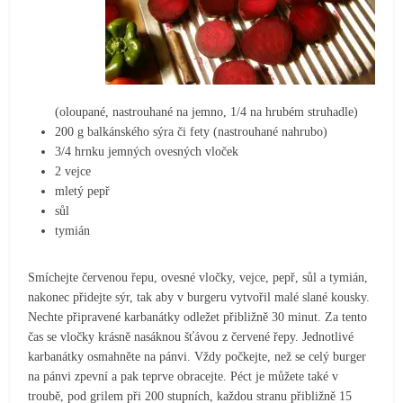
(oloupané, nastrouhané na jemno, 1/4 na hrubém struhadle)
200 g balkánského sýra či fety (nastrouhané nahrubo)
3/4 hrnku jemných ovesných vloček
2 vejce
mletý pepř
sůl
tymián
Smíchejte červenou řepu, ovesné vločky, vejce, pepř, sůl a tymián,
nakonec přidejte sýr, tak aby v burgeru vytvořil malé slané kousky.
Nechte připravené karbanátky odležet přibližně 30 minut. Za tento
čas se vločky krásně nasáknou šťávou z červené řepy. Jednotlivé
karbanátky osmahněte na pánvi. Vždy počkejte, než se celý burger
na pánvi zpevní a pak teprve obracejte. Péct je můžete také v
troubě, pod grilem při 200 stupních, každou stranu přibližně 15