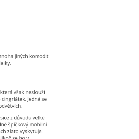
 mnoha jiných komodit
aiky.
která však neslouží
 cingrlátek. Jedná se
odvětvích.
 sice z důvodu velké
dně špičkový mobilní
ch zlato vyskytuje.
likož se ho v