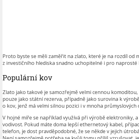
Proto byste se měli zaměřit na zlato, které je na rozdíl od
z investičního hlediska snadno uchopitelné i pro naprosté l
Populární kov
Zlato jako takové je samozřejmě velmi cennou komoditou, 
pouze jako státní rezerva, případně jako surovina k výrobě
o kov, jenž má velmi silnou pozici i v mnoha průmyslových 
V hojné míře se například využívá při výrobě elektroniky, a
vodivost. Pokud máte doma lepší ethernetový kabel, přípa
telefon, je dost pravděpodobné, že se někde v jejich útrobá
Není samozřejmě potřeba se kvůli tomu příliš vzrušovat, je