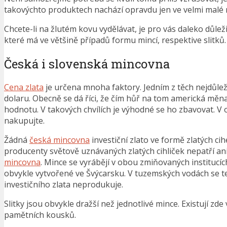
takovýchto produktech nachází opravdu jen ve velmi malé 
Chcete-li na žlutém kovu vydělávat, je pro vás daleko důleži
které má ve většině případů formu mincí, respektive slitků.
Česká i slovenská mincovna
Cena zlata
je určena mnoha faktory. Jedním z těch nejdůlež
dolaru. Obecně se dá říci, že čím hůř na tom americká měna 
hodnotu. V takových chvílích je výhodné se ho zbavovat. 
nakupujte.
Žádná
česká mincovna
investiční zlato ve formě zlatých cih
producenty světově uznávaných zlatých cihliček nepatří a
mincovna
. Mince se vyrábějí v obou zmiňovaných institucíc
obvykle vytvořené ve Švýcarsku. V tuzemských vodách se t
investičního zlata neprodukuje.
Slitky jsou obvykle dražší než jednotlivé mince. Existují zde
pamětních kousků.