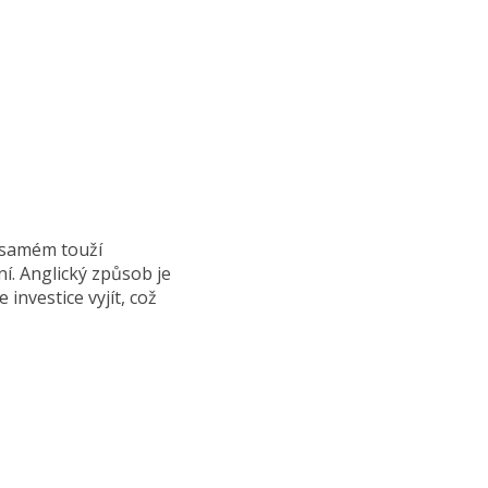
m samém touží
í. Anglický způsob je
investice vyjít, což