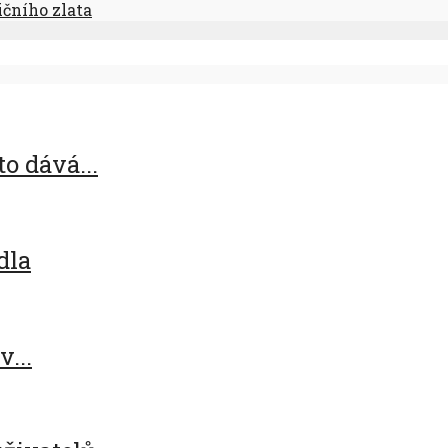
čního zlata
o dává...
dla
...