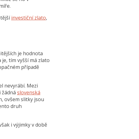
míře.
tější
investiční zlato
,
itějších je hodnota
je, tím vyšší má zlato
V opačném případě
el nevyrábí. Mezi
ni žádná
slovenská
h, ovšem slitky jsou
ento druh
 však i výjimky v době