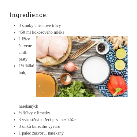
Ingredience:
3 stonky citronové trávy
450 ml kokosového mléka
1 lžíce
červené
chilli
pasty
1½ šálků
hub,
nasekaných
½ šťávy z limetky
3 vykostěná kuřecí prsa bez kůže
8 šálků kuřecího vývaru
1 palec zázvoru, nasekaný