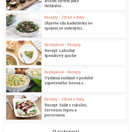
kozím sýrem jako
delikátní...
Recepty
Zdraví a diety
•
Objevte sílu kadeřávku ve
spojení se sušenými...
Bezlepkové
Recepty
•
Recept: Lahodný
špenátový quiche
Bezlepkové
Recepty
•
Vydatná snídaně v podobě
zapečeného lososa s...
Recepty
Zdraví a diety
•
Recept: Salát s rukolou,
červenou řepou a
pecorinem
O autorovi