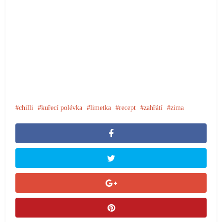
chilli
kuřecí polévka
limetka
recept
zahřátí
zima