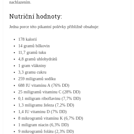
nachlazením.
Nutriční hodnoty:
Jedna porce této pikantní polévky přibližně obsahuje:
178 kalorií
14 gramů bílkovin
11,7 gramů tuku
4,8 gramů uhlohydrátů
1 gram vlákniny
3,3 gramu cukru
259 miligramů sodíku
688 IU vitamínu A (76% DD)
25 miligramů vitaminu C (28% DD)
0,1 miligram riboflavinu (7,7% DD)
1,3 miligramu železa (7,2% DD)
1,4 IU vitaminu D (7% DD)
8 mikrogramů vitamínu K (6,7% DD)
1 miligram niacin (6,3% DD)
9 mikrogramů folátu (2,3% DD)