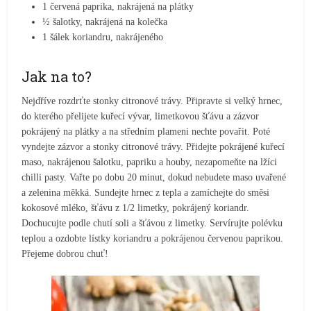
1 červená paprika, nakrájená na plátky
½ šalotky, nakrájená na kolečka
1 šálek koriandru, nakrájeného
Jak na to?
Nejdříve rozdrťte stonky citronové trávy. Připravte si velký hrnec,
do kterého přelijete kuřecí vývar, limetkovou šťávu a zázvor
pokrájený na plátky a na středním plameni nechte povařit. Poté
vyndejte zázvor a stonky citronové trávy. Přidejte pokrájené kuřecí
maso, nakrájenou šalotku, papriku a houby, nezapomeňte na lžíci
chilli pasty. Vařte po dobu 20 minut, dokud nebudete maso uvařené
a zelenina měkká. Sundejte hrnec z tepla a zamíchejte do směsi
kokosové mléko, šťávu z 1/2 limetky, pokrájený koriandr.
Dochucujte podle chutí soli a šťávou z limetky. Servírujte polévku
teplou a ozdobte lístky koriandru a pokrájenou červenou paprikou.
Přejeme dobrou chuť!